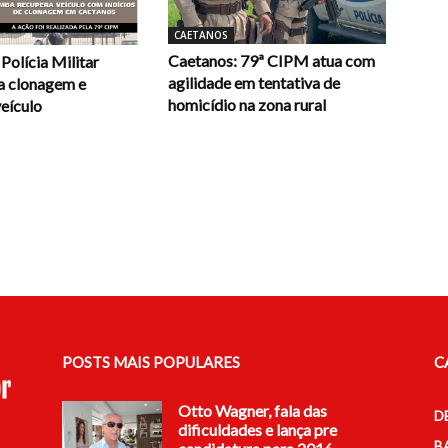
CAETANOS
Caetanos: 79ª CIPM atua com
Polícia Militar
agilidade em tentativa de
la clonagem e
homicídio na zona rural
eículo
POSTS MAIS POPULARES
C
Otto Wagner, fala das
D
dificuldades e lança pre
B