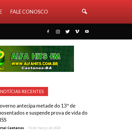
E
FALE CONOSCO
NOTÍCIAS RECENTES
overno antecipa metade do 13º de
posentados e suspende prova de vida do
NSS
rtal Caetanos
-
14 de março de 2020