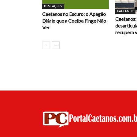
DESTAQUES
CAETANOS
Caetanos no Escuro: o Apagão
Caetanos: 
Diário que a Coelba Finge Não
desarticu
Ver
recupera v