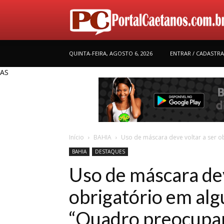
QUINTA-FEIRA, AGOSTO 6, 2026
ENTRAR / CADASTR
AS
Início
BAHIA
Uso de máscara deve voltar a ser ob
BAHIA
DESTAQUES
Uso de máscara dev
obrigatório em alg
“Quadro preocupa