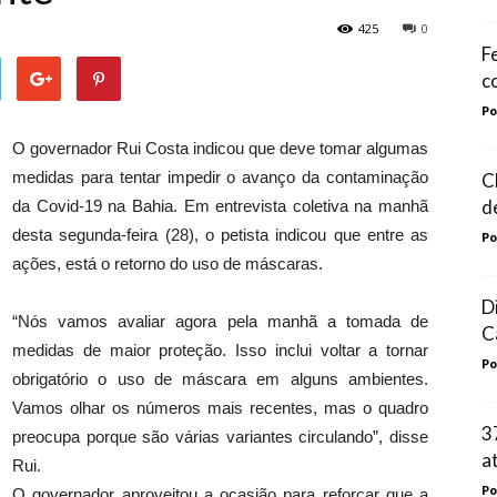
425
0
F
c
Po
O governador Rui Costa indicou que deve tomar algumas
medidas para tentar impedir o avanço da contaminação
C
d
da Covid-19 na Bahia. Em entrevista coletiva na manhã
desta segunda-feira (28), o petista indicou que entre as
Po
ações, está o retorno do uso de máscaras.
D
“Nós vamos avaliar agora pela manhã a tomada de
C
medidas de maior proteção. Isso inclui voltar a tornar
Po
obrigatório o uso de máscara em alguns ambientes.
Vamos olhar os números mais recentes, mas o quadro
3
preocupa porque são várias variantes circulando”, disse
a
Rui.
Po
O governador aproveitou a ocasião para reforçar que a