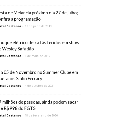
esta de Melancia próximo dia 27 de julho;
onfira a programação
rtal Caetanos
-
17 de julho de 2019
hoque elétrico deixa fãs feridos em show
e Wesley Safadão
rtal Caetanos
-
1 de maio de 2017
ia 05 de Novembro no Summer Clube em
aetanos Sinho Ferrary
rtal Caetanos
-
4 de outubro de 2021
7 milhões de pessoas, ainda podem sacar
té R$ 998 do FGTS
rtal Caetanos
-
18 de fevereiro de 2020