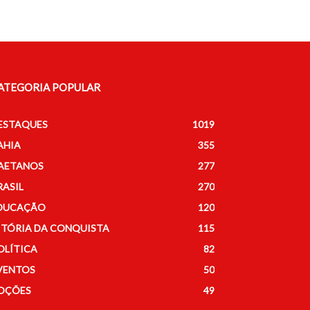
ATEGORIA POPULAR
ESTAQUES
1019
AHIA
355
AETANOS
277
RASIL
270
DUCAÇÃO
120
ITÓRIA DA CONQUISTA
115
OLÍTICA
82
VENTOS
50
OÇÕES
49