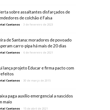
lerta sobre assaltantes disfarçados de
endedores de colchão é Falsa
rtal Caetanos
-
3 de fevereiro de 2023
eira de Santana: moradores de povoado
speram carro-pipa há mais de 20 dias
rtal Caetanos
-
6 de fevereiro de 2021
ui lança projeto Educar e firma pacto com
refeitos
rtal Caetanos
-
30 de março de 2015
aixa paga auxílio emergencial a nascidos
m maio
rtal Caetanos
-
15 de abril de 2021