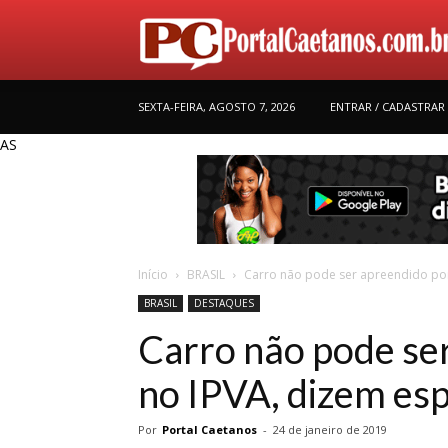
SEXTA-FEIRA, AGOSTO 7, 2026
ENTRAR / CADASTRAR
AS
Início
BRASIL
Carro não pode ser apreendido por 
BRASIL
DESTAQUES
Carro não pode se
no IPVA, dizem esp
Por
Portal Caetanos
-
24 de janeiro de 2019