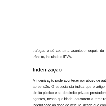
trafegar, e só costuma acontecer depois d
trânsito, incluindo o IPVA.
Indenização
A indenização pode acontecer por abuso de aut
apreensão. O especialista indica que o artig
direito público e as de direito privado presta
agentes, nessa qualidade, causarem a terceiro
indenização ao dono do veículo, desde que co