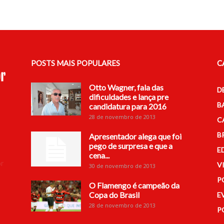
POSTS MAIS POPULARES
C
Otto Wagner, fala das
D
dificuldades e lança pre
B
candidatura para 2016
28 de novembro de 2013
C
B
Apresentador alega que foi
pego de surpresa e que a
E
cena...
r
V
30 de novembro de 2013
P
O Flamengo é campeão da
Copa do Brasil
E
28 de novembro de 2013
P