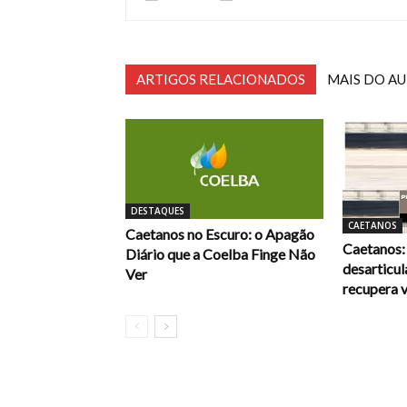
ARTIGOS RELACIONADOS
MAIS DO A
DESTAQUES
CAETANOS
Caetanos no Escuro: o Apagão
Caetanos: 
Diário que a Coelba Finge Não
desarticu
Ver
recupera v