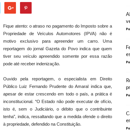
A
v
Fique atento: o atraso no pagamento do Imposto sobre a
Po
Propriedade de Veículos Automotores (IPVA) não é
motivo exclusivo para apreender um carro. Uma
F
reportagem do jornal Gazeta do Povo indica que quem
e
tiver seu veículo apreendido somente por essa razão
Po
pode até receber indenização.
Ouvido pela reportagem, o especialista em Direito
R
Público Luiz Fernando Prudente do Amaral indica que,
p
apesar de estar crescendo em todo o país, a prática é
Po
inconstitucional. “O Estado não pode executar de ofício,
isto é, sem o Judiciário, o débito que o contribuinte
C
tenha”, indica, ressaltando que a medida ofende o direito
e
à propriedade, defendido na Constituição.
Po