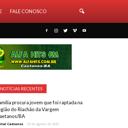
E
FALE CONOSCO
NOTÍCIAS RECENTES
amília procura jovem que foi raptada na
egião do Riachão da Vargem
aetanos/BA
rtal Caetanos
-
25 de agosto de 2020