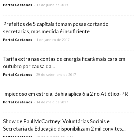
Portal Caetanos
-
17 de julho de 2019
Prefeitos de 5 capitais tomam posse cortando
secretarias, mas medida é insuficiente
Portal Caetanos
-
1 de janeiro de 2017
Tarifa extra nas contas de energia ficará mais cara em
outubro por causa da...
Portal Caetanos
-
29 de setembro de 2017
Impiedoso em estreia, Bahia aplica 6 a 2 no Atlético-PR
Portal Caetanos
-
14 de maio de 2017
Show de Paul McCartney: Voluntárias Sociais e
Secretaria da Educação disponibilizam 2 mil convites...
Portal Caetanos
-
20 de outubro de 2017